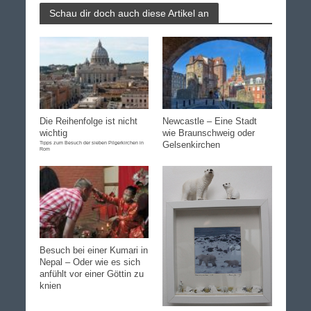
Schau dir doch auch diese Artikel an
Die Reihenfolge ist nicht
Newcastle – Eine Stadt
wichtig
wie Braunschweig oder
Tipps zum Besuch der sieben Pilgerkirchen in
Gelsenkirchen
Rom
Besuch bei einer Kumari in
Nepal – Oder wie es sich
anfühlt vor einer Göttin zu
knien