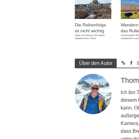
Die Reihenfolge
Wandern
ist nicht wichtig
das Rulle
Tipps zum Besuch der sieben
Lohnenswerte Tour
Pilgerkirchen in Rom
Osnabrücker Land
Über den Autor
Thom
Ich bin
diesem R
kann. Ob
außergew
Kamera, 
dass Br
unter d