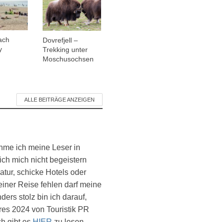
ach
Dovrefjell –
y
Trekking unter
Moschusochsen
ALLE BEITRÄGE ANZEIGEN
ehme ich meine Leser in
ich mich nicht begeistern
atur, schicke Hotels oder
einer Reise fehlen darf meine
ers stolz bin ich darauf,
es 2024 von Touristik PR
ch gibt es
HIER
zu lesen.