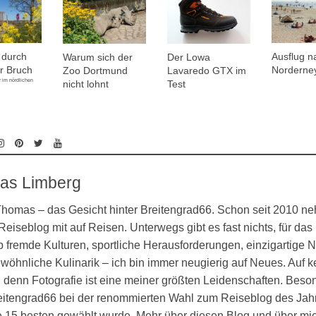
 durch
Ausflug n
Warum sich der
Der Lowa
r Bruch
Norderne
Zoo Dortmund
Lavaredo GTX im
 im nördlichen
nicht lohnt
Test
as Limberg
 Thomas – das Gesicht hinter Breitengrad66. Schon seit 2010 n
eiseblog mit auf Reisen. Unterwegs gibt es fast nichts, für das 
 fremde Kulturen, sportliche Herausforderungen, einzigartige N
öhnliche Kulinarik – ich bin immer neugierig auf Neues. Auf k
denn Fotografie ist eine meiner größten Leidenschaften. Besond
eitengrad66 bei der renommierten Wahl zum Reiseblog des Jahr
ie 15 besten gewählt wurde. Mehr über diesen Blog und über mi