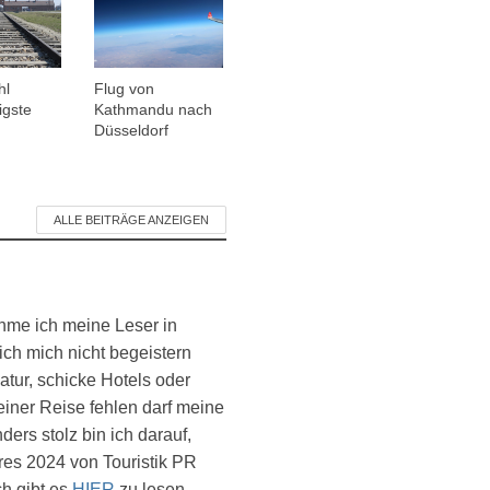
hl
Flug von
igste
Kathmandu nach
Düsseldorf
ALLE BEITRÄGE ANZEIGEN
ehme ich meine Leser in
ich mich nicht begeistern
atur, schicke Hotels oder
einer Reise fehlen darf meine
ers stolz bin ich darauf,
es 2024 von Touristik PR
ch gibt es
HIER
zu lesen.