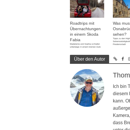
Roadtrips mit
Was mus
Übernachtungen
Osnabrü
in einem Skoda
sehen?
Tipps zu den High
Fabia
Sehenswürdigkeite
Madeleine und Sophia schlafen
Friedensstadt
unterwegs in einem kleinen Auto
Über den Autor
Thom
Ich bin
diesem R
kann. Ob
außergew
Kamera, 
dass Br
unter d