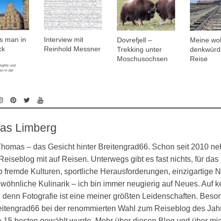
s man in
Interview mit
Dovrefjell –
Meine wo
ck
Reinhold Messner
Trekking unter
denkwürd
Moschusochsen
Reise
lights und
n in der
as Limberg
 Thomas – das Gesicht hinter Breitengrad66. Schon seit 2010 n
eiseblog mit auf Reisen. Unterwegs gibt es fast nichts, für das 
 fremde Kulturen, sportliche Herausforderungen, einzigartige N
öhnliche Kulinarik – ich bin immer neugierig auf Neues. Auf k
denn Fotografie ist eine meiner größten Leidenschaften. Besond
eitengrad66 bei der renommierten Wahl zum Reiseblog des Jahr
ie 15 besten gewählt wurde. Mehr über diesen Blog und über mi