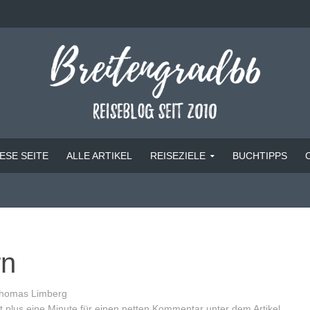
ESE SEITE
ALLE ARTIKEL
REISEZIELE
BUCHTIPPS
rn
homas Limberg
 plus eine Minute für einen netten Kommentar unter dem Artikel