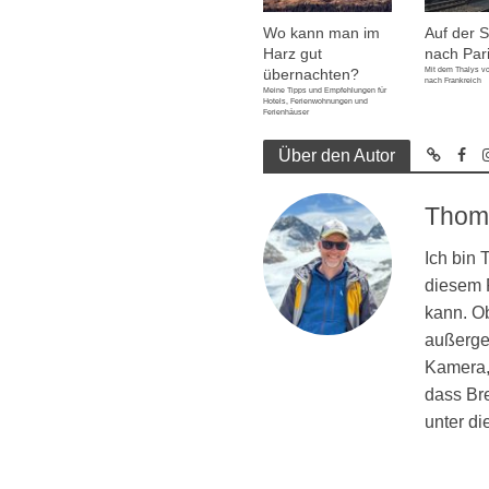
Wo kann man im
Auf der 
Harz gut
nach Par
Mit dem Thalys v
übernachten?
nach Frankreich
Meine Tipps und Empfehlungen für
Hotels, Ferienwohnungen und
Ferienhäuser
Über den Autor
Thom
Ich bin
diesem R
kann. Ob
außergew
Kamera, 
dass Br
unter d