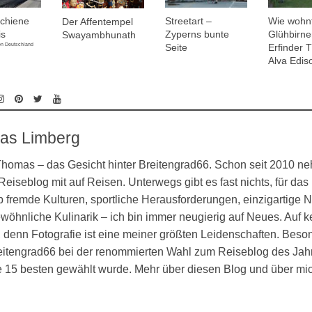
Schiene
Streetart –
Wie wohn
Der Affentempel
is
Zyperns bunte
Glühbirne
Swayambhunath
on Deutschland
Seite
Erfinder
Alva Edis
as Limberg
 Thomas – das Gesicht hinter Breitengrad66. Schon seit 2010 n
eiseblog mit auf Reisen. Unterwegs gibt es fast nichts, für das 
 fremde Kulturen, sportliche Herausforderungen, einzigartige N
öhnliche Kulinarik – ich bin immer neugierig auf Neues. Auf k
denn Fotografie ist eine meiner größten Leidenschaften. Besond
eitengrad66 bei der renommierten Wahl zum Reiseblog des Jahr
ie 15 besten gewählt wurde. Mehr über diesen Blog und über mi