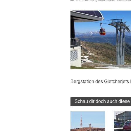
Bergstation des Gletcherjets I
Schau dir doch auch diese 