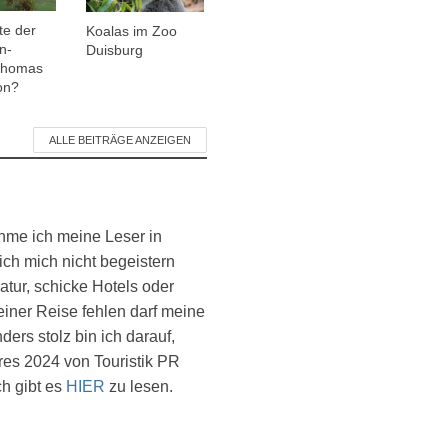
te der
Koalas im Zoo
n-
Duisburg
 Thomas
on?
ALLE BEITRÄGE ANZEIGEN
ehme ich meine Leser in
ich mich nicht begeistern
atur, schicke Hotels oder
einer Reise fehlen darf meine
ers stolz bin ich darauf,
es 2024 von Touristik PR
ch gibt es
HIER
zu lesen.