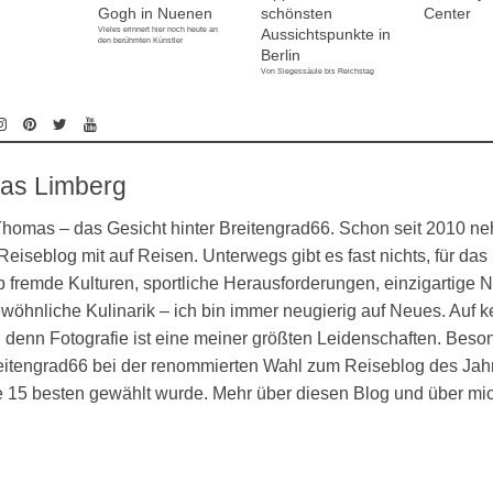
Gogh in Nuenen
schönsten
Center
Vieles erinnert hier noch heute an
Aussichtspunkte in
den berühmten Künstler
Berlin
Von Siegessäule bis Reichstag
as Limberg
 Thomas – das Gesicht hinter Breitengrad66. Schon seit 2010 n
eiseblog mit auf Reisen. Unterwegs gibt es fast nichts, für das 
 fremde Kulturen, sportliche Herausforderungen, einzigartige N
öhnliche Kulinarik – ich bin immer neugierig auf Neues. Auf k
denn Fotografie ist eine meiner größten Leidenschaften. Besond
eitengrad66 bei der renommierten Wahl zum Reiseblog des Jahr
ie 15 besten gewählt wurde. Mehr über diesen Blog und über mi