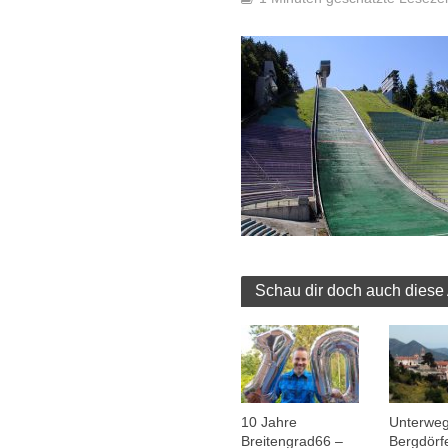
Schau dir doch auch diese 
10 Jahre
Unterweg
Breitengrad66 –
Bergdörf