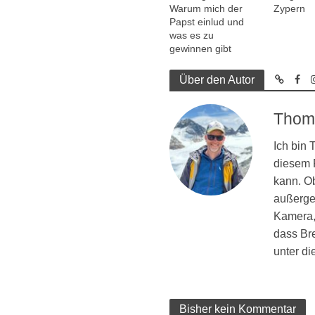
Warum mich der
Zypern
Papst einlud und
was es zu
gewinnen gibt
Über den Autor
Thom
Ich bin
diesem R
kann. Ob
außergew
Kamera, 
dass Br
unter d
Bisher kein Kommentar