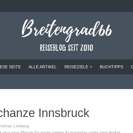
ESE SEITE
ALLE ARTIKEL
REISEZIELE
BUCHTIPPS
chanze Innsbruck
homas Limberg
 plus eine Minute für einen netten Kommentar unter dem Artikel