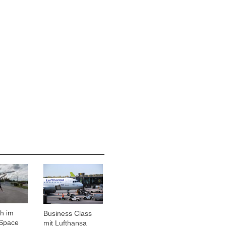
h im
Business Class
Space
mit Lufthansa