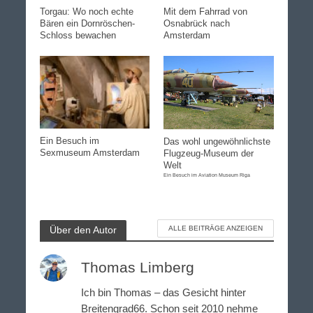
Torgau: Wo noch echte
Mit dem Fahrrad von
Bären ein Dornröschen-
Osnabrück nach
Schloss bewachen
Amsterdam
Ein Besuch im
Das wohl ungewöhnlichste
Sexmuseum Amsterdam
Flugzeug-Museum der
Welt
Ein Besuch im Aviation Museum Riga
Über den Autor
ALLE BEITRÄGE ANZEIGEN
Thomas Limberg
Ich bin Thomas – das Gesicht hinter
Breitengrad66. Schon seit 2010 nehme