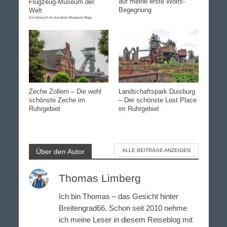
auf meine erste Wolfs-
Flugzeug-Museum der
Begegnung
Welt
Ein Besuch im Aviation Museum Riga
Zeche Zollern – Die wohl
Landschaftspark Duisburg
schönste Zeche im
– Der schönste Lost Place
Ruhrgebiet
im Ruhrgebiet
Über den Autor
ALLE BEITRÄGE ANZEIGEN
Thomas Limberg
Ich bin Thomas – das Gesicht hinter
Breitengrad66. Schon seit 2010 nehme
ich meine Leser in diesem Reiseblog mit