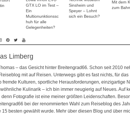
tsort
Mit dem 
GTX LO im Test –
Sinsheim und
tin
zum Bahn
Ein
Speyer – Lohnt
Multionunktionssc
sich ein Besuch?
huh für alle
Gelegenheiten?
as Limberg
 Thomas – das Gesicht hinter Breitengrad66. Schon seit 2010 n
eiseblog mit auf Reisen. Unterwegs gibt es fast nichts, für das 
 fremde Kulturen, sportliche Herausforderungen, einzigartige N
öhnliche Kulinarik – ich bin immer neugierig auf Neues. Auf k
denn Fotografie ist eine meiner größten Leidenschaften. Besond
eitengrad66 bei der renommierten Wahl zum Reiseblog des Jahr
ie 15 besten gewählt wurde. Mehr über diesen Blog und über mi