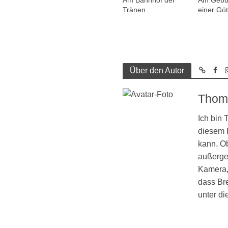
Am Bahnhof der
Am Gebur
Tränen
einer Göt
Über den Autor
Thom
Ich bin
diesem R
kann. Ob
außergew
Kamera, 
dass Br
unter d