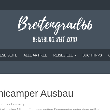
ESE SEITE
ALLE ARTIKEL
REISEZIELE
BUCHTIPPS
inicamper Ausbau
homas Limberg
 plus eine Minute für einen netten Kommentar unter dem Artikel