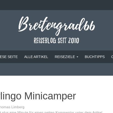
ESE SEITE
ALLE ARTIKEL
REISEZIELE
BUCHTIPPS
lingo Minicamper
homas Limberg
 plus eine Minute für einen netten Kommentar unter dem Artikel