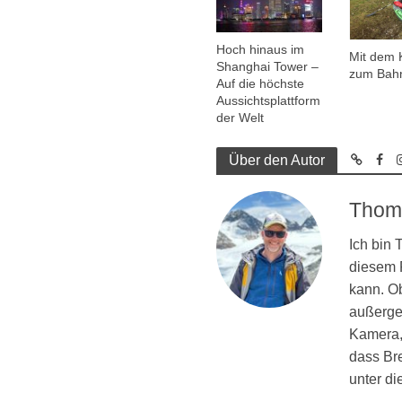
Hoch hinaus im
Mit dem 
Shanghai Tower –
zum Bah
Auf die höchste
Aussichtsplattform
der Welt
Über den Autor
Thom
Ich bin
diesem R
kann. Ob
außergew
Kamera, 
dass Br
unter d