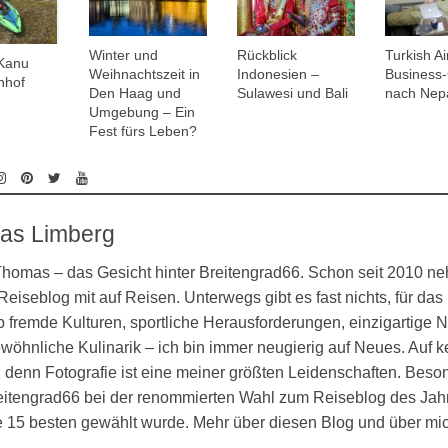
Winter und
Rückblick
Turkish Ai
Kanu
Weihnachtszeit in
Indonesien –
Business-
nhof
Den Haag und
Sulawesi und Bali
nach Nep
Umgebung – Ein
Fest fürs Leben?
as Limberg
 Thomas – das Gesicht hinter Breitengrad66. Schon seit 2010 n
eiseblog mit auf Reisen. Unterwegs gibt es fast nichts, für das 
 fremde Kulturen, sportliche Herausforderungen, einzigartige N
öhnliche Kulinarik – ich bin immer neugierig auf Neues. Auf k
denn Fotografie ist eine meiner größten Leidenschaften. Besond
eitengrad66 bei der renommierten Wahl zum Reiseblog des Jahr
ie 15 besten gewählt wurde. Mehr über diesen Blog und über mi