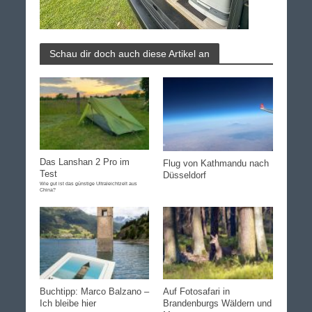
Schau dir doch auch diese Artikel an
Das Lanshan 2 Pro im
Flug von Kathmandu nach
Test
Düsseldorf
Wie gut ist das günstige Ultraleichtzelt aus
China?
Buchtipp: Marco Balzano –
Auf Fotosafari in
Ich bleibe hier
Brandenburgs Wäldern und