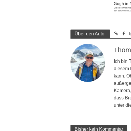
Gogh in
Vieles erinnert hi
den berühmten Kü
Über den Autor
Thom
Ich bin
diesem R
kann. Ob
außergew
Kamera, 
dass Br
unter d
Bisher kein Kommentar