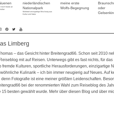
 Nuenen
niederländischen
meine erste
Braunsch
er noch heute an
Nationalpark
Wolfs-Begegnung
oder
nstler
Weltweit einzigartige Mischung aus
Gelsenki
Kultur und Natur
as Limberg
 Thomas – das Gesicht hinter Breitengrad66. Schon seit 2010 n
eiseblog mit auf Reisen. Unterwegs gibt es fast nichts, für das 
 fremde Kulturen, sportliche Herausforderungen, einzigartige N
öhnliche Kulinarik – ich bin immer neugierig auf Neues. Auf k
denn Fotografie ist eine meiner größten Leidenschaften. Besond
eitengrad66 bei der renommierten Wahl zum Reiseblog des Jahr
ie 15 besten gewählt wurde. Mehr über diesen Blog und über mi