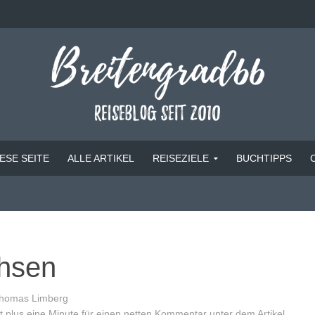
ESE SEITE
ALLE ARTIKEL
REISEZIELE
BUCHTIPPS
hsen
homas Limberg
 plus eine Minute für einen netten Kommentar unter dem Artikel