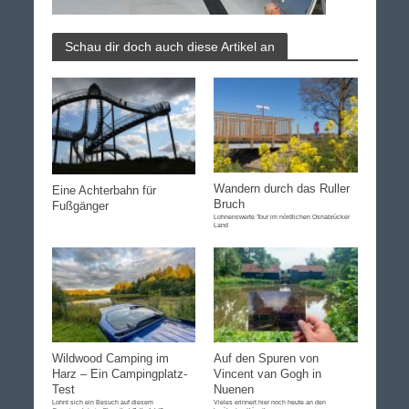
Schau dir doch auch diese Artikel an
Wandern durch das Ruller
Eine Achterbahn für
Bruch
Fußgänger
Lohnenswerte Tour im nördlichen Osnabrücker
Land
Wildwood Camping im
Auf den Spuren von
Harz – Ein Campingplatz-
Vincent van Gogh in
Test
Nuenen
Lohnt sich ein Besuch auf diesem
Vieles erinnert hier noch heute an den