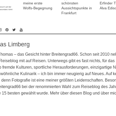
meine erste
schönsten
Erfinder
esuch auf der
Wolfs-Begegnung
Aussichtspunkte in
Alva Edis
esonders lohnt
Frankfurt
as Limberg
 Thomas – das Gesicht hinter Breitengrad66. Schon seit 2010 n
eiseblog mit auf Reisen. Unterwegs gibt es fast nichts, für das 
 fremde Kulturen, sportliche Herausforderungen, einzigartige N
öhnliche Kulinarik – ich bin immer neugierig auf Neues. Auf k
denn Fotografie ist eine meiner größten Leidenschaften. Besond
eitengrad66 bei der renommierten Wahl zum Reiseblog des Jahr
ie 15 besten gewählt wurde. Mehr über diesen Blog und über mi