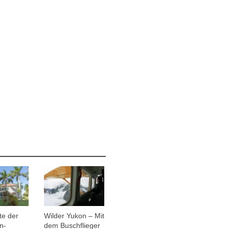
te der
Wilder Yukon – Mit
n-
dem Buschflieger