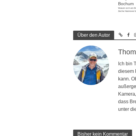
Bochum
Warum sich ein B
Zeche Hannover b
Über den Autor
Thom
Ich bin
diesem R
kann. Ob
außergew
Kamera, 
dass Br
unter d
Bisher kein Kommentar