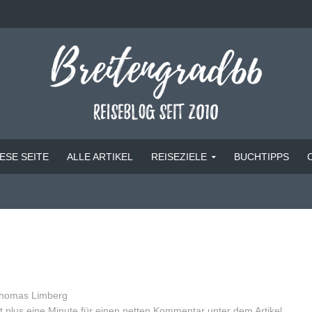
ESE SEITE
ALLE ARTIKEL
REISEZIELE
BUCHTIPPS
homas Limberg
 plus eine Minute für einen netten Kommentar unter dem Artikel