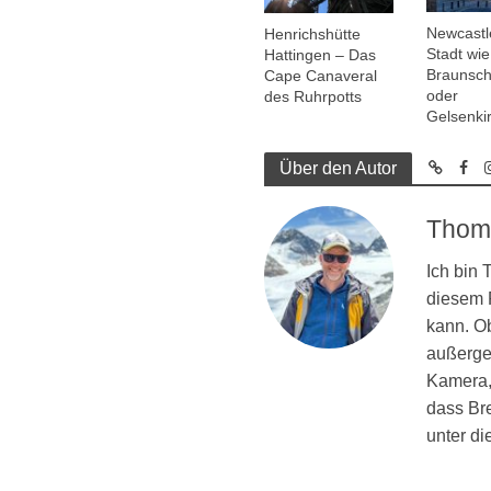
Newcastl
Henrichshütte
Stadt wie
Hattingen – Das
Braunsc
Cape Canaveral
oder
des Ruhrpotts
Gelsenki
Über den Autor
Thom
Ich bin
diesem R
kann. Ob
außergew
Kamera, 
dass Br
unter d