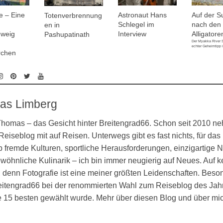
e – Eine
Astronaut Hans
Auf der S
Totenverbrennung
Schlegel im
nach den
en in
hweig
Interview
Alligatore
Pashupatinath
Der Myakka River S
echter Geheimtipp i
rchen
as Limberg
 Thomas – das Gesicht hinter Breitengrad66. Schon seit 2010 n
eiseblog mit auf Reisen. Unterwegs gibt es fast nichts, für das 
 fremde Kulturen, sportliche Herausforderungen, einzigartige N
öhnliche Kulinarik – ich bin immer neugierig auf Neues. Auf k
denn Fotografie ist eine meiner größten Leidenschaften. Besond
eitengrad66 bei der renommierten Wahl zum Reiseblog des Jahr
ie 15 besten gewählt wurde. Mehr über diesen Blog und über mi