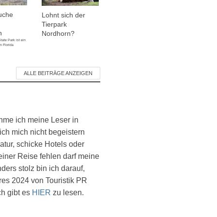
uche
Lohnt sich der
Tierpark
n
Nordhorn?
tate Park ist ein
n Florida
ALLE BEITRÄGE ANZEIGEN
ehme ich meine Leser in
ich mich nicht begeistern
atur, schicke Hotels oder
einer Reise fehlen darf meine
ers stolz bin ich darauf,
es 2024 von Touristik PR
ch gibt es
HIER
zu lesen.