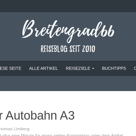
ESE SEITE
ALLE ARTIKEL
REISEZIELE
BUCHTIPPS
er Autobahn A3
homas Limberg
 plus eine Minute für einen netten Kommentar unter dem Artikel