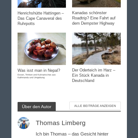
Kanadas schönster
Henrichshütte Hattingen –
Roadtrip? Eine Fahrt auf
Das Cape Canaveral des
dem Dempster Highway
Ruhrpotts
Der Oderteich im Harz –
Was isst man in Nepal?
Ein Stück Kanada in
Essen, Trinken und Kulinarisches aus
Kathmandu und Umgebung
Deutschland
Über den Autor
ALLE BEITRÄGE ANZEIGEN
Thomas Limberg
Ich bin Thomas – das Gesicht hinter