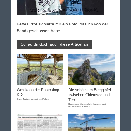
Fettes Brot signierte mir ein Foto, das ich von der
Band geschossen habe
Schau dir doch auch diese Artikel an
Was kann die Photoshop-
Die schönsten Berggipfel
KI?
zwischen Chiemsee und
Erster Test der generativen Füllung
Tirol
Besuch auf Wendelstein, Kampenwand,
Hochries und Hocheck