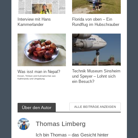
Interview mit Hans
Florida von oben – Ein
Kammerlander
Rundflug im Hubschrauber
Technik Museum Sinsheim
Was isst man in Nepal?
und Speyer – Lohnt sich
Essen, Trinken und Kulinarisches aus
Kathmandu und Umgebung
ein Besuch?
Über den Autor
ALLE BEITRÄGE ANZEIGEN
Thomas Limberg
Ich bin Thomas – das Gesicht hinter