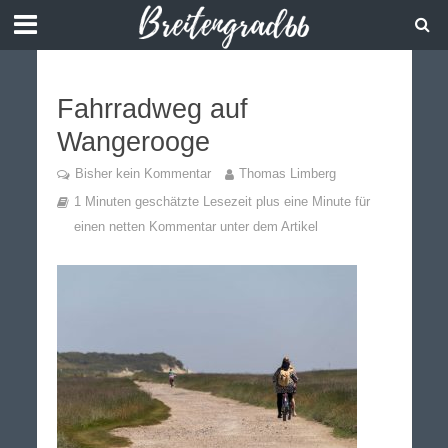
Fahrradweg auf
Wangerooge
Bisher kein Kommentar
Thomas Limberg
1 Minuten geschätzte Lesezeit plus eine Minute für
einen netten Kommentar unter dem Artikel