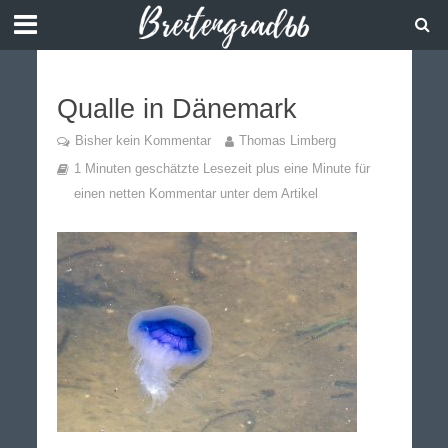
Qualle in Dänemark
Bisher kein Kommentar
Thomas Limberg
1 Minuten geschätzte Lesezeit plus eine Minute für
einen netten Kommentar unter dem Artikel