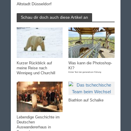
Altstadt Düsseldorf
Schau dir doch auch diese Artikel an
Kurzer Rückblick auf
Was kann die Photoshop-
meine Reise nach
KI?
Winnipeg und Churchill
Erster Test der generativen Füllung
Biathlon auf Schalke
Lebendige Geschichte im
Deutschen
Auswandererhaus in