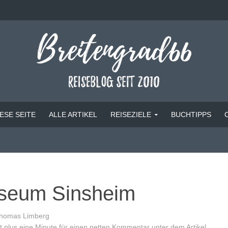
ESE SEITE
ALLE ARTIKEL
REISEZIELE
BUCHTIPPS
seum Sinsheim
homas Limberg
 plus eine Minute für einen netten Kommentar unter dem Artikel