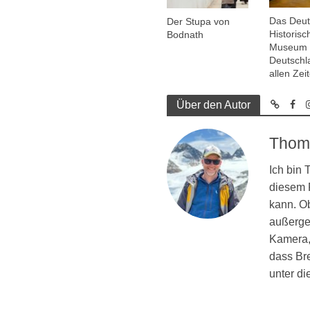
Das Deu
Der Stupa von
Historisc
Bodnath
Museum 
Deutschl
allen Zei
Über den Autor
Thom
Ich bin
diesem R
kann. Ob
außergew
Kamera, 
dass Br
unter d