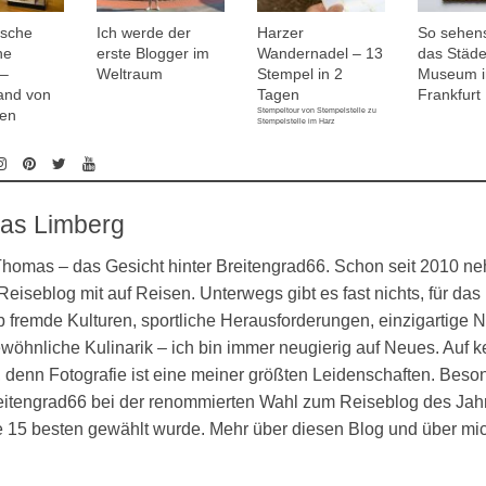
tsche
Ich werde der
Harzer
So sehens
he
erste Blogger im
Wandernadel – 13
das Städe
–
Weltraum
Stempel in 2
Museum i
and von
Tagen
Frankfurt
Stempeltour von Stempelstelle zu
ten
Stempelstelle im Harz
as Limberg
 Thomas – das Gesicht hinter Breitengrad66. Schon seit 2010 n
eiseblog mit auf Reisen. Unterwegs gibt es fast nichts, für das 
 fremde Kulturen, sportliche Herausforderungen, einzigartige N
öhnliche Kulinarik – ich bin immer neugierig auf Neues. Auf k
denn Fotografie ist eine meiner größten Leidenschaften. Besond
eitengrad66 bei der renommierten Wahl zum Reiseblog des Jahr
ie 15 besten gewählt wurde. Mehr über diesen Blog und über mi