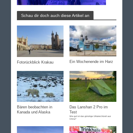
Schau dir doch auch diese Artikel an
Ein Wochenende im Harz
Fotorückblick Krakau
Bären beobachten in
Das Lanshan 2 Pro im
Kanada und Alaska
Test
Wie gut ist das günstige Ultraleichtzelt aus
China?