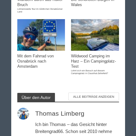
Bruch
Wales
Lohnenswerte Tour im nördlichen Osnabrücker
Land
Mit dem Fahrrad von
Wildwood Camping im
Osnabrück nach
Harz – Ein Campingplatz-
Amsterdam
Test
Lohnt sich ein Besuch auf diesem
Campingplatz in Clausthal-Zellerfeld?
Über den Autor
ALLE BEITRÄGE ANZEIGEN
Thomas Limberg
Ich bin Thomas – das Gesicht hinter
Breitengrad66. Schon seit 2010 nehme