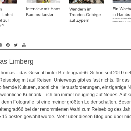
Interview mit Hans
Ein Woch
Wandern im
n
Kammerlander
in Hambu
Troodos-Gebirge
 Lohnt
Welche Sehenswürd
auf Zypern
l zur
einem Besuch emp
t?
as Limberg
 Thomas – das Gesicht hinter Breitengrad66. Schon seit 2010 n
eiseblog mit auf Reisen. Unterwegs gibt es fast nichts, für das 
 fremde Kulturen, sportliche Herausforderungen, einzigartige N
öhnliche Kulinarik – ich bin immer neugierig auf Neues. Auf k
denn Fotografie ist eine meiner größten Leidenschaften. Besond
eitengrad66 bei der renommierten Wahl zum Reiseblog des Jahr
ie 15 besten gewählt wurde. Mehr über diesen Blog und über mi