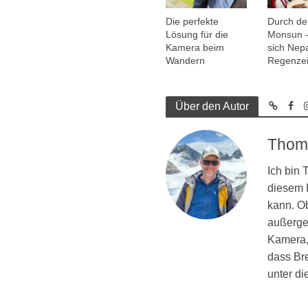
Die perfekte
Durch de
Lösung für die
Monsun –
Kamera beim
sich Nepa
Wandern
Regenzei
Über den Autor
Thom
Ich bin
diesem R
kann. Ob
außergew
Kamera, 
dass Br
unter d