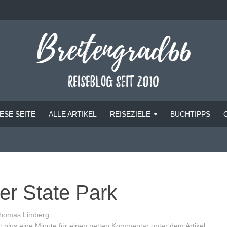
ESE SEITE
ALLE ARTIKEL
REISEZIELE
BUCHTIPPS
er State Park
homas Limberg
 plus eine Minute für einen netten Kommentar unter dem Artikel