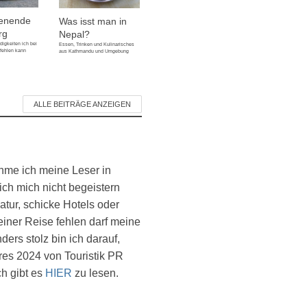
enende
Was isst man in
rg
Nepal?
igkeiten ich bei
Essen, Trinken und Kulinarisches
fehlen kann
aus Kathmandu und Umgebung
ALLE BEITRÄGE ANZEIGEN
ehme ich meine Leser in
ich mich nicht begeistern
atur, schicke Hotels oder
einer Reise fehlen darf meine
ers stolz bin ich darauf,
es 2024 von Touristik PR
ch gibt es
HIER
zu lesen.