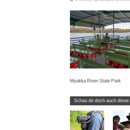
Myakka River State Park
Schau dir doch auch diese 