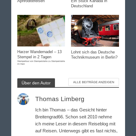
Aphroditefelsen
Ein Stück Kanada in
Deutschland
Harzer Wandernadel – 13
Lohnt sich das Deutsche
Stempel in 2 Tagen
Technikmuseum in Berlin?
Stempeltour von Stempelstelle zu Stempelstelle
im Harz
Über den Autor
ALLE BEITRÄGE ANZEIGEN
Thomas Limberg
Ich bin Thomas – das Gesicht hinter
Breitengrad66. Schon seit 2010 nehme
ich meine Leser in diesem Reiseblog mit
auf Reisen. Unterwegs gibt es fast nichts,