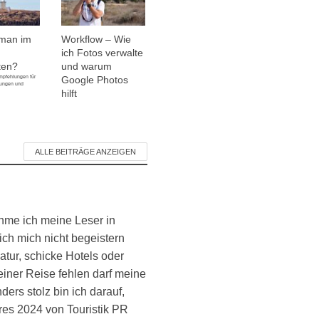
man im
Workflow – Wie
ich Fotos verwalte
ten?
und warum
mpfehlungen für
Google Photos
nungen und
hilft
ALLE BEITRÄGE ANZEIGEN
ehme ich meine Leser in
ich mich nicht begeistern
atur, schicke Hotels oder
einer Reise fehlen darf meine
ers stolz bin ich darauf,
es 2024 von Touristik PR