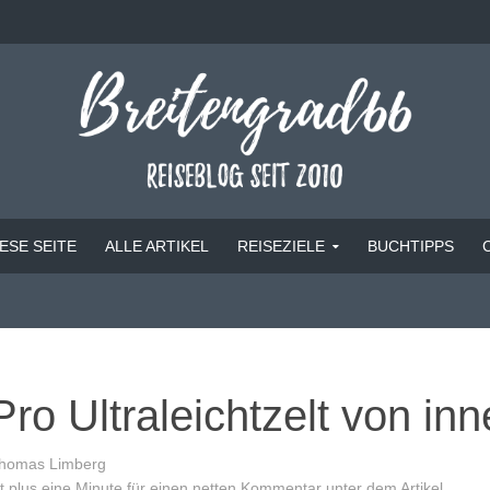
ESE SEITE
ALLE ARTIKEL
REISEZIELE
BUCHTIPPS
ro Ultraleichtzelt von in
homas Limberg
 plus eine Minute für einen netten Kommentar unter dem Artikel