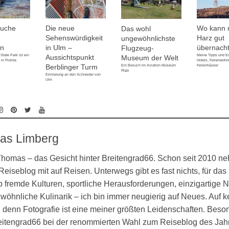
Suche
Die neue
Wo kann 
Das wohl
Sehenswürdigkeit
Harz gut
ungewöhnlichste
en
in Ulm –
übernach
Flugzeug-
State Park ist ein
Meine Tipps und E
Aussichtspunkt
Museum der Welt
in Florida
Hotels, Ferienwoh
Berblinger Turm
Ferienhäuser
Ein Besuch im Aviation Museum
Riga
Erinnerung an den Schneider von
Ulm
as Limberg
 Thomas – das Gesicht hinter Breitengrad66. Schon seit 2010 n
eiseblog mit auf Reisen. Unterwegs gibt es fast nichts, für das 
 fremde Kulturen, sportliche Herausforderungen, einzigartige N
öhnliche Kulinarik – ich bin immer neugierig auf Neues. Auf k
denn Fotografie ist eine meiner größten Leidenschaften. Besond
eitengrad66 bei der renommierten Wahl zum Reiseblog des Jahr