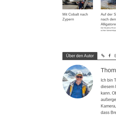
Mit Cobalt nach
Auf der 
Zypern
nach den
Alligator
Der Myakka River 
echter Geheimtipp 
Über den Autor
Thom
Ich bin
diesem R
kann. Ob
außergew
Kamera, 
dass Br