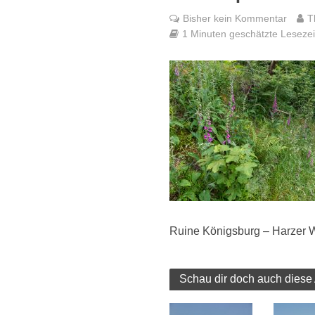
Bisher kein Kommentar
T
1 Minuten geschätzte Lesezeit
Ruine Königsburg – Harzer 
Schau dir doch auch diese 