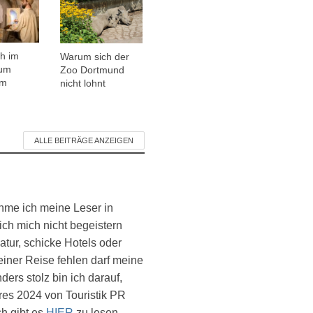
h im
Warum sich der
um
Zoo Dortmund
am
nicht lohnt
ALLE BEITRÄGE ANZEIGEN
ehme ich meine Leser in
ich mich nicht begeistern
atur, schicke Hotels oder
einer Reise fehlen darf meine
ers stolz bin ich darauf,
es 2024 von Touristik PR
ch gibt es
HIER
zu lesen.