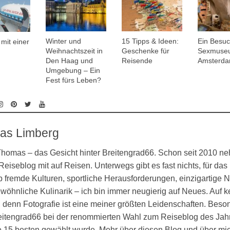
Winter und
15 Tipps & Ideen:
Ein Besuc
mit einer
Weihnachtszeit in
Geschenke für
Sexmuse
Den Haag und
Reisende
Amsterd
Umgebung – Ein
Fest fürs Leben?
as Limberg
 Thomas – das Gesicht hinter Breitengrad66. Schon seit 2010 n
eiseblog mit auf Reisen. Unterwegs gibt es fast nichts, für das 
 fremde Kulturen, sportliche Herausforderungen, einzigartige N
öhnliche Kulinarik – ich bin immer neugierig auf Neues. Auf k
denn Fotografie ist eine meiner größten Leidenschaften. Besond
eitengrad66 bei der renommierten Wahl zum Reiseblog des Jahr
ie 15 besten gewählt wurde. Mehr über diesen Blog und über mi