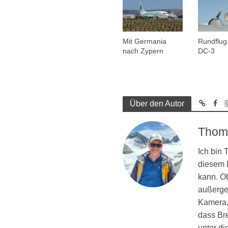
Mit Germania
Rundflug 
nach Zypern
DC-3
Über den Autor
Thom
Ich bin
diesem R
kann. Ob
außergew
Kamera, 
dass Br
unter d