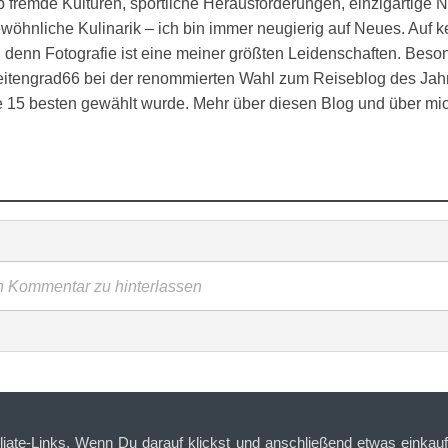
 fremde Kulturen, sportliche Herausforderungen, einzigartige N
öhnliche Kulinarik – ich bin immer neugierig auf Neues. Auf k
denn Fotografie ist eine meiner größten Leidenschaften. Besond
eitengrad66 bei der renommierten Wahl zum Reiseblog des Jahr
ie 15 besten gewählt wurde. Mehr über diesen Blog und über mi
en Kommentar zu hinterlassen
iliate-Links. Wenn Du darauf klickst und anschließend etwas einkaufs