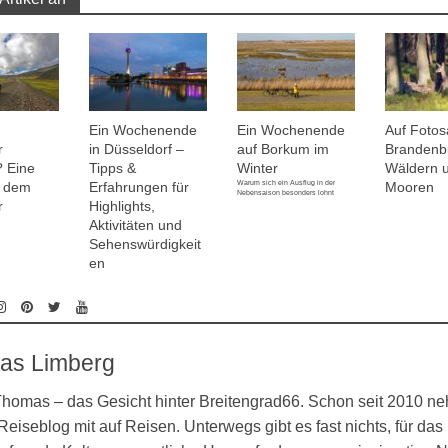
Ein Wochenende
Ein Wochenende
Auf Fotosa
r
in Düsseldorf –
auf Borkum im
Brandenb
? Eine
Tipps &
Winter
Wäldern 
Warum sich ein Ausflug in der
f dem
Erfahrungen für
Mooren
Nebensaison besonders lohnt
r
Highlights,
Aktivitäten und
Sehenswürdigkeit
en
as Limberg
 Thomas – das Gesicht hinter Breitengrad66. Schon seit 2010 n
eiseblog mit auf Reisen. Unterwegs gibt es fast nichts, für das 