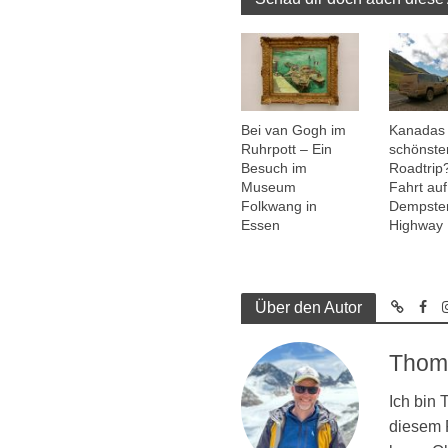
Bei van Gogh im
Kanadas
Ruhrpott – Ein
schönste
Besuch im
Roadtrip
Museum
Fahrt au
Folkwang in
Dempste
Essen
Highway
Über den Autor
Thom
Ich bin
diesem R