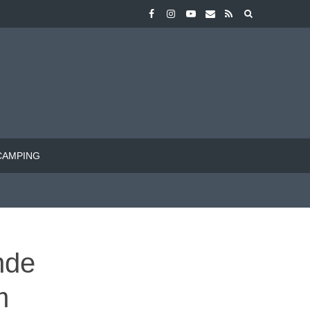
CAMPING
nde
m