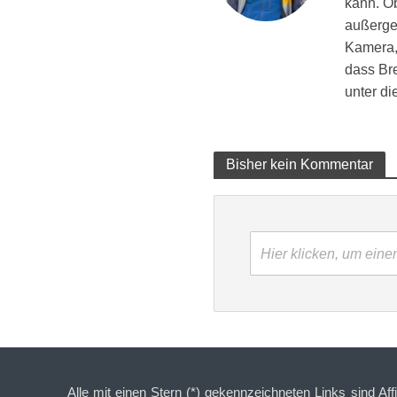
kann. Ob
außergew
Kamera, 
dass Br
unter d
Bisher kein Kommentar
Hier klicken, um ein
Alle mit einen Stern (*) gekennzeichneten Links sind Aff