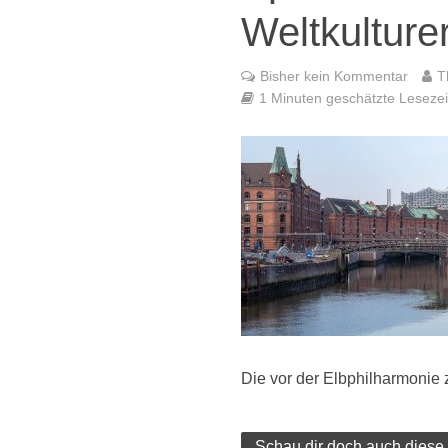
Weltkultur
Bisher kein Kommentar
T
1 Minuten geschätzte Lesezeit
Die vor der Elbphilharmonie
Schau dir doch auch diese 