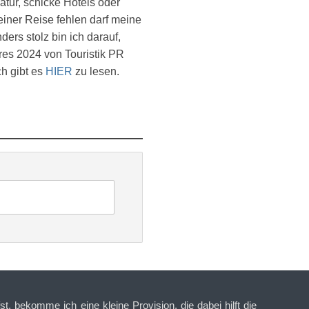
atur, schicke Hotels oder
einer Reise fehlen darf meine
ers stolz bin ich darauf,
es 2024 von Touristik PR
ch gibt es
HIER
zu lesen.
t, bekomme ich eine kleine Provision, die dabei hilft die