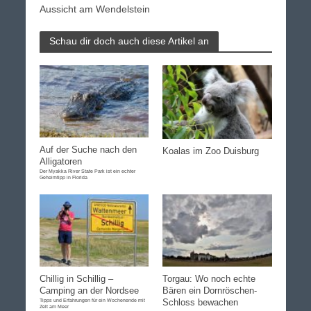
Aussicht am Wendelstein
Schau dir doch auch diese Artikel an
Auf der Suche nach den
Koalas im Zoo Duisburg
Alligatoren
Der Myakka River State Park ist ein echter
Geheimtipp in Florida
Chillig in Schillig –
Torgau: Wo noch echte
Camping an der Nordsee
Bären ein Dornröschen-
Tipps und Erfahrungen für ein Wochenende mit
Schloss bewachen
Zelt am Meer