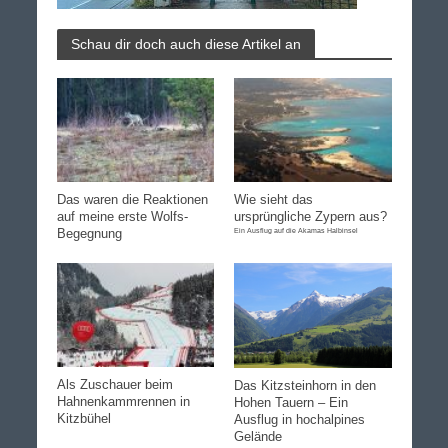
Schau dir doch auch diese Artikel an
Das waren die Reaktionen
Wie sieht das
auf meine erste Wolfs-
ursprüngliche Zypern aus?
Begegnung
Ein Ausflug auf die Akamas Halbinsel
Als Zuschauer beim
Das Kitzsteinhorn in den
Hahnenkammrennen in
Hohen Tauern – Ein
Kitzbühel
Ausflug in hochalpines
Gelände