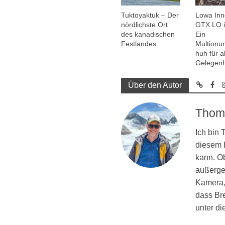
Tuktoyaktuk – Der
Lowa In
nördlichste Ort
GTX LO i
des kanadischen
Ein
Festlandes
Multionu
huh für al
Gelegenh
Über den Autor
Thom
Ich bin
diesem R
kann. Ob
außergew
Kamera, 
dass Br
unter d