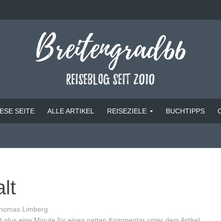
ESE SEITE
ALLE ARTIKEL
REISEZIELE
BUCHTIPPS
lt
homas Limberg
 plus eine Minute für einen netten Kommentar unter dem Artikel