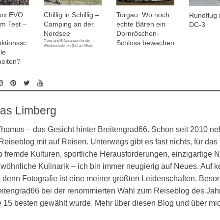
nox EVO
Chillig in Schillig –
Torgau: Wo noch
Rundflug 
m Test –
Camping an der
echte Bären ein
DC-3
Nordsee
Dornröschen-
Tipps und Erfahrungen für ein
nktionssc
Schloss bewachen
Wochenende mit Zelt am Meer
le
eiten?
as Limberg
 Thomas – das Gesicht hinter Breitengrad66. Schon seit 2010 n
eiseblog mit auf Reisen. Unterwegs gibt es fast nichts, für das 
 fremde Kulturen, sportliche Herausforderungen, einzigartige N
öhnliche Kulinarik – ich bin immer neugierig auf Neues. Auf k
denn Fotografie ist eine meiner größten Leidenschaften. Besond
eitengrad66 bei der renommierten Wahl zum Reiseblog des Jahr
ie 15 besten gewählt wurde. Mehr über diesen Blog und über mi