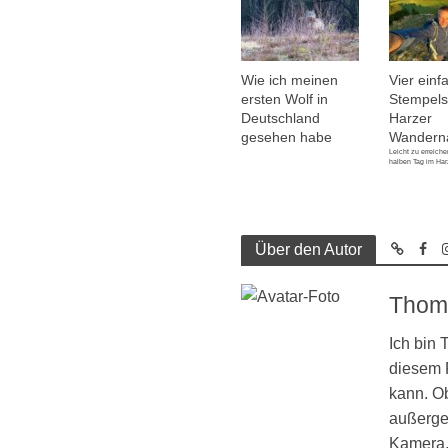
Wie ich meinen
Vier einf
ersten Wolf in
Stempelst
Deutschland
Harzer
gesehen habe
Wandern
Leicht zu erreiche
halben Tag im Har
Über den Autor
Thom
Ich bin
diesem R
kann. Ob
außergew
Kamera, 