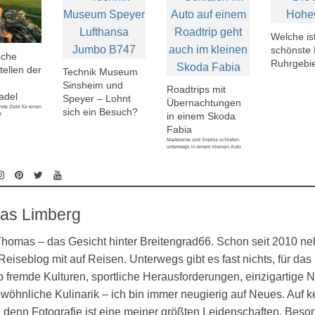
Welche is
schönste 
ache
Ruhrgebi
ellen der
Technik Museum
Sinsheim und
Roadtrips mit
adel
Speyer – Lohnt
Übernachtungen
nde Ziele für einen
sich ein Besuch?
in einem Skoda
z
Fabia
Madeleine und Sophia schlafen
unterwegs in einem kleinen Auto
as Limberg
 Thomas – das Gesicht hinter Breitengrad66. Schon seit 2010 n
eiseblog mit auf Reisen. Unterwegs gibt es fast nichts, für das 
 fremde Kulturen, sportliche Herausforderungen, einzigartige N
öhnliche Kulinarik – ich bin immer neugierig auf Neues. Auf k
denn Fotografie ist eine meiner größten Leidenschaften. Besond