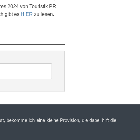
es 2024 von Touristik PR
ch gibt es
HIER
zu lesen.
t, bekomme ich eine kleine Provision, die dabei hilft die