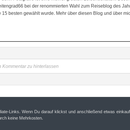
eitengrad66 bei der renommierten Wahl zum Reiseblog des Jahr
ie 15 besten gewählt wurde. Mehr über diesen Blog und über mi
en Kommentar zu hinterlassen
iliate-Links. Wenn Du darauf klickst und anschließend etwas einkaufs
urch keine Mehrkosten.