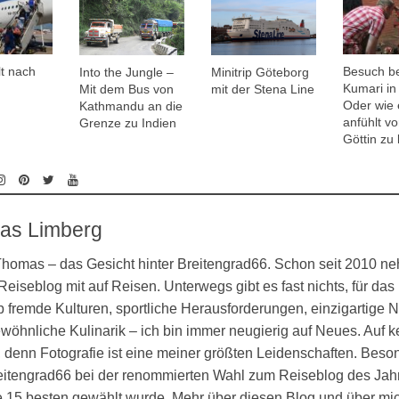
lt nach
Besuch be
Minitrip Göteborg
Into the Jungle –
Kumari in
mit der Stena Line
Mit dem Bus von
Oder wie 
Kathmandu an die
anfühlt vo
Grenze zu Indien
Göttin zu
as Limberg
 Thomas – das Gesicht hinter Breitengrad66. Schon seit 2010 n
eiseblog mit auf Reisen. Unterwegs gibt es fast nichts, für das 
 fremde Kulturen, sportliche Herausforderungen, einzigartige N
öhnliche Kulinarik – ich bin immer neugierig auf Neues. Auf k
denn Fotografie ist eine meiner größten Leidenschaften. Besond
eitengrad66 bei der renommierten Wahl zum Reiseblog des Jahr
ie 15 besten gewählt wurde. Mehr über diesen Blog und über mi