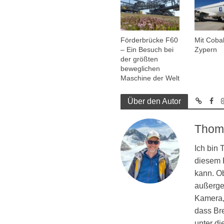
Förderbrücke F60
Mit Coba
– Ein Besuch bei
Zypern
der größten
beweglichen
Maschine der Welt
Über den Autor
Thom
Ich bin
diesem R
kann. Ob
außergew
Kamera, 
dass Br
unter d