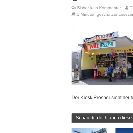
Bisher kein Kommentar
T
1 Minuten geschätzte Lesezeit
Der Kiosk Prosper sieht heut
Schau dir doch auch diese 