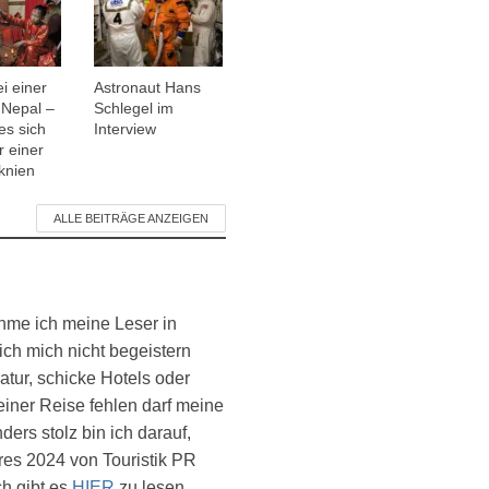
i einer
Astronaut Hans
 Nepal –
Schlegel im
es sich
Interview
r einer
 knien
ALLE BEITRÄGE ANZEIGEN
ehme ich meine Leser in
ich mich nicht begeistern
atur, schicke Hotels oder
einer Reise fehlen darf meine
ers stolz bin ich darauf,
es 2024 von Touristik PR
ch gibt es
HIER
zu lesen.