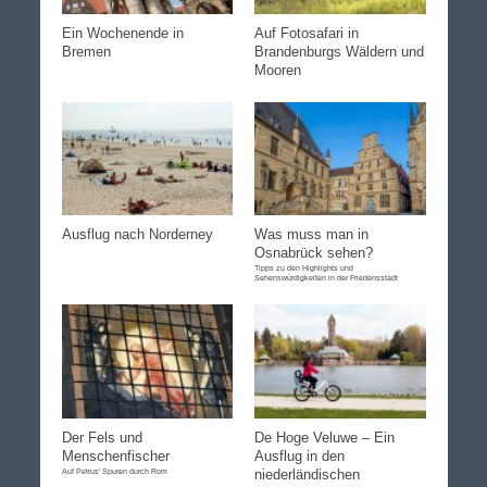
Ein Wochenende in
Auf Fotosafari in
Bremen
Brandenburgs Wäldern und
Mooren
Ausflug nach Norderney
Was muss man in
Osnabrück sehen?
Tipps zu den Highlights und
Sehenswürdigkeiten in der Friedensstadt
Der Fels und
De Hoge Veluwe – Ein
Menschenfischer
Ausflug in den
Auf Petrus' Spuren durch Rom
niederländischen