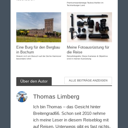
Premiumwanderwege Teutoschleifen im
Tecklenburger Land
Eine Burg für den Bergbau
Meine Fotoausrüstung für
in Bochum
die Reise
Warum sich ein Besuch auf der Zeche Hannover
Reisefotografie: Diese Kameras & Objektive
besonders lohnt
sind in meiner Ausrüstung
Über den Autor
ALLE BEITRÄGE ANZEIGEN
Thomas Limberg
Ich bin Thomas – das Gesicht hinter
Breitengrad66. Schon seit 2010 nehme
ich meine Leser in diesem Reiseblog mit
auf Reisen. Unterwegs gibt es fast nichts,