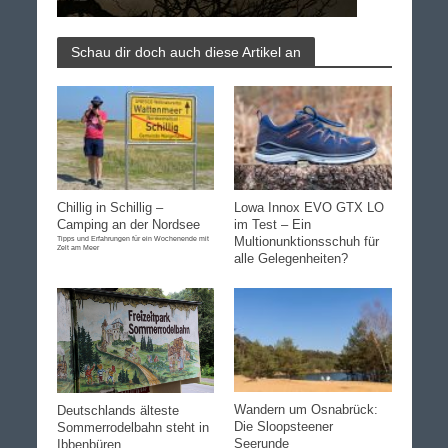
Schau dir doch auch diese Artikel an
Chillig in Schillig –
Lowa Innox EVO GTX LO
Camping an der Nordsee
im Test – Ein
Tipps und Erfahrungen für ein Wochenende mit
Multionunktionsschuh für
Zelt am Meer
alle Gelegenheiten?
Wandern um Osnabrück:
Deutschlands älteste
Die Sloopsteener
Sommerrodelbahn steht in
Seerunde
Ibbenbüren