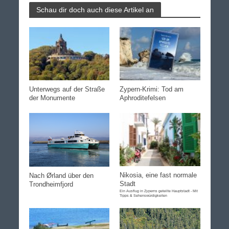
Schau dir doch auch diese Artikel an
Unterwegs auf der Straße
Zypern-Krimi: Tod am
der Monumente
Aphroditefelsen
Nikosia, eine fast normale
Nach Ørland über den
Stadt
Trondheimfjord
Ein Ausflug in Zyperns geteilte Hauptstadt - Mit
Tipps & Sehenswürdigkeiten