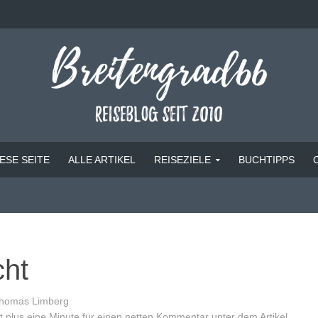
ESE SEITE
ALLE ARTIKEL
REISEZIELE
BUCHTIPPS
cht
homas Limberg
 plus eine Minute für einen netten Kommentar unter dem Artikel