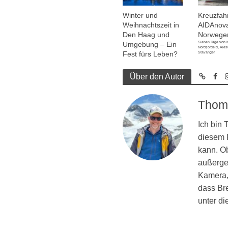
Winter und
Kreuzfahr
Weihnachtszeit in
AIDAnov
Den Haag und
Norwege
Sieben Tage von K
Umgebung – Ein
Nordfjordeid, Ale
Fest fürs Leben?
Stavanger
Über den Autor
Thom
Ich bin
diesem R
kann. Ob
außergew
Kamera, 
dass Br
unter d