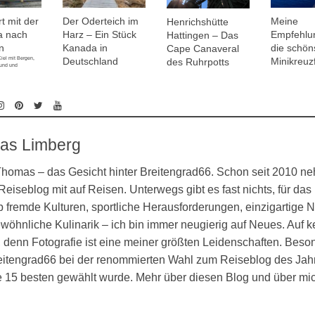
t mit der
Der Oderteich im
Meine
Henrichshütte
a nach
Harz – Ein Stück
Empfehlu
Hattingen – Das
n
Kanada in
die schön
Cape Canaveral
iel mit Bergen,
Deutschland
Minikreuz
des Ruhrpotts
sund und
as Limberg
 Thomas – das Gesicht hinter Breitengrad66. Schon seit 2010 n
eiseblog mit auf Reisen. Unterwegs gibt es fast nichts, für das 
 fremde Kulturen, sportliche Herausforderungen, einzigartige N
öhnliche Kulinarik – ich bin immer neugierig auf Neues. Auf k
denn Fotografie ist eine meiner größten Leidenschaften. Besond
eitengrad66 bei der renommierten Wahl zum Reiseblog des Jahr
ie 15 besten gewählt wurde. Mehr über diesen Blog und über mi