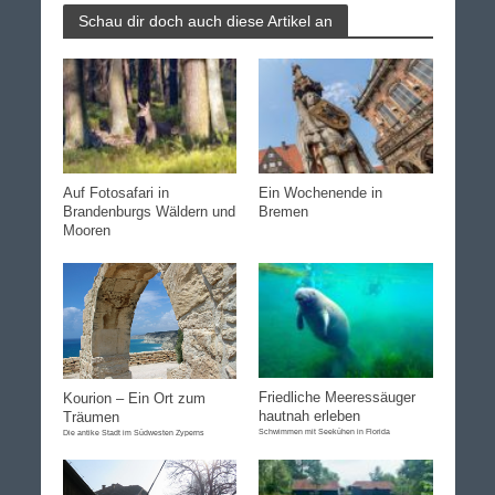
Schau dir doch auch diese Artikel an
Auf Fotosafari in
Ein Wochenende in
Brandenburgs Wäldern und
Bremen
Mooren
Friedliche Meeressäuger
Kourion – Ein Ort zum
hautnah erleben
Träumen
Schwimmen mit Seekühen in Florida
Die antike Stadt im Südwesten Zyperns