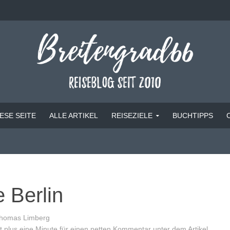
ESE SEITE
ALLE ARTIKEL
REISEZIELE
BUCHTIPPS
 Berlin
homas Limberg
 plus eine Minute für einen netten Kommentar unter dem Artikel