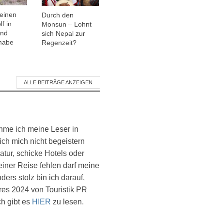
einen
Durch den
f in
Monsun – Lohnt
and
sich Nepal zur
habe
Regenzeit?
ALLE BEITRÄGE ANZEIGEN
ehme ich meine Leser in
ich mich nicht begeistern
atur, schicke Hotels oder
einer Reise fehlen darf meine
ers stolz bin ich darauf,
es 2024 von Touristik PR
ch gibt es
HIER
zu lesen.