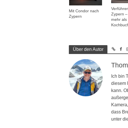
Verführe
Mit Condor nach
Zypern – 
Zypern
mehr als 
Kochbuc
Über den Autor
Thom
Ich bin
diesem R
kann. Ob
außergew
Kamera, 
dass Br
unter d