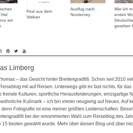
risches
Ausflug nach
Wie ich m
Post aus dem
Viel
Norderney
ersten Wol
Vatikan
nur ein
Deutschl
h
gesehen 
as Limberg
 Thomas – das Gesicht hinter Breitengrad66. Schon seit 2010 n
eiseblog mit auf Reisen. Unterwegs gibt es fast nichts, für das 
 fremde Kulturen, sportliche Herausforderungen, einzigartige N
öhnliche Kulinarik – ich bin immer neugierig auf Neues. Auf k
denn Fotografie ist eine meiner größten Leidenschaften. Besond
eitengrad66 bei der renommierten Wahl zum Reiseblog des Jahr
ie 15 besten gewählt wurde. Mehr über diesen Blog und über mi