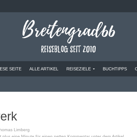
ESE SEITE
ALLE ARTIKEL
REISEZIELE
BUCHTIPPS
erk
homas Limberg
 plus eine Minute für einen netten Kommentar unter dem Artikel