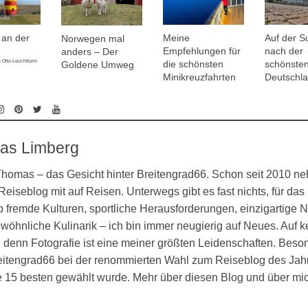
an der
Meine
Auf der S
Norwegen mal
Empfehlungen für
nach der
anders – Der
 Otto-Leuchtturm
die schönsten
schönsten
Goldene Umweg
Minikreuzfahrten
Deutschl
as Limberg
 Thomas – das Gesicht hinter Breitengrad66. Schon seit 2010 n
eiseblog mit auf Reisen. Unterwegs gibt es fast nichts, für das 
 fremde Kulturen, sportliche Herausforderungen, einzigartige N
öhnliche Kulinarik – ich bin immer neugierig auf Neues. Auf k
denn Fotografie ist eine meiner größten Leidenschaften. Besond
eitengrad66 bei der renommierten Wahl zum Reiseblog des Jahr
ie 15 besten gewählt wurde. Mehr über diesen Blog und über mi