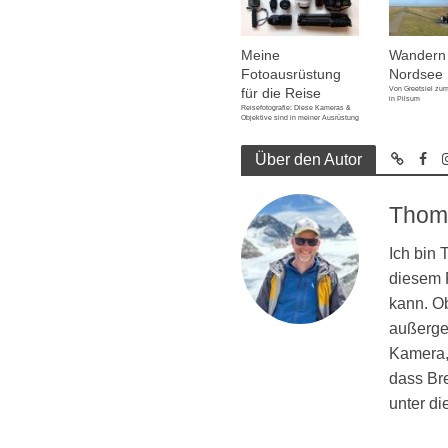
Meine
Wandern 
Fotoausrüstung
Nordsee
Von Greetsiel zum
für die Reise
in Pilsum
Reisefotografie: Diese Kameras &
Objektive sind in meiner Ausrüstung
Über den Autor
Thom
Ich bin
diesem R
kann. Ob
außergew
Kamera, 
dass Br
unter d