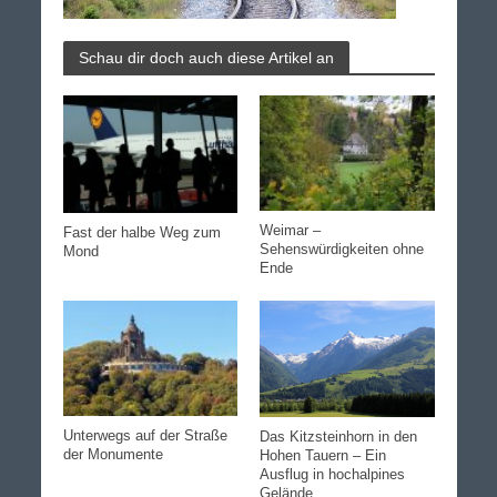
Schau dir doch auch diese Artikel an
Weimar –
Fast der halbe Weg zum
Sehenswürdigkeiten ohne
Mond
Ende
Unterwegs auf der Straße
Das Kitzsteinhorn in den
der Monumente
Hohen Tauern – Ein
Ausflug in hochalpines
Gelände