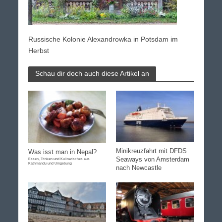
Russische Kolonie Alexandrowka in Potsdam im
Herbst
Schau dir doch auch diese Artikel an
Minikreuzfahrt mit DFDS
Was isst man in Nepal?
Seaways von Amsterdam
Essen, Trinken und Kulinarisches aus
Kathmandu und Umgebung
nach Newcastle