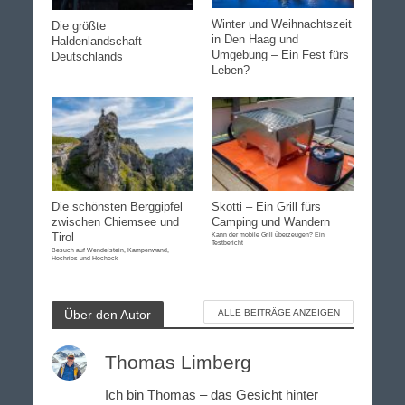
Winter und Weihnachtszeit
Die größte
in Den Haag und
Haldenlandschaft
Umgebung – Ein Fest fürs
Deutschlands
Leben?
Die schönsten Berggipfel
Skotti – Ein Grill fürs
zwischen Chiemsee und
Camping und Wandern
Tirol
Kann der mobile Grill überzeugen? Ein
Testbericht
Besuch auf Wendelstein, Kampenwand,
Hochries und Hocheck
Über den Autor
ALLE BEITRÄGE ANZEIGEN
Thomas Limberg
Ich bin Thomas – das Gesicht hinter